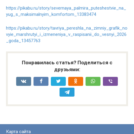
https://pikabu.ru/story/severnaya_palmira_puteshestvie_na_
yug_s_maksimalnyim_komfortom_13383474
https://pikabu.ru/story/tavriya_pereshla_na_zimniy_grafik_no
vyie_marshrutyi_i_izmeneniya_v_raspisanii_do_vesnyi_2026
_goda_13457763
Понравилась статья? Поделиться с
друзьями:
Карта сайта