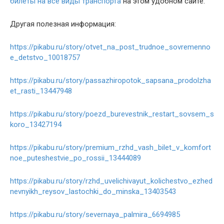
билеты на все виды транспорта
на этом удобном сайте.
Другая полезная информация:
https://pikabu.ru/story/otvet_na_post_trudnoe_sovremenno
e_detstvo_10018757
https://pikabu.ru/story/passazhiropotok_sapsana_prodolzha
et_rasti_13447948
https://pikabu.ru/story/poezd_burevestnik_restart_sovsem_s
koro_13427194
https://pikabu.ru/story/premium_rzhd_vash_bilet_v_komfort
noe_puteshestvie_po_rossii_13444089
https://pikabu.ru/story/rzhd_uvelichivayut_kolichestvo_ezhed
nevnyikh_reysov_lastochki_do_minska_13403543
https://pikabu.ru/story/severnaya_palmira_6694985