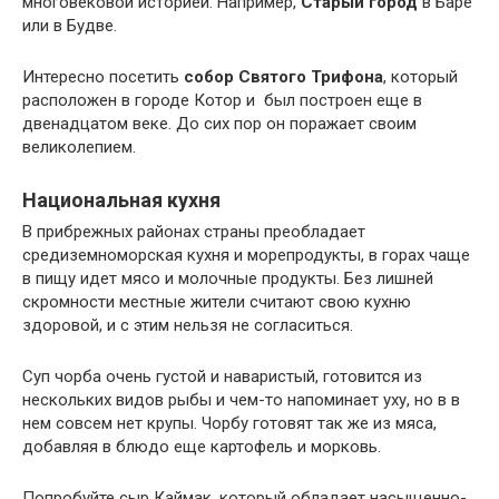
многовековой историей. Например,
Старый город
в Баре
или в Будве.
Интересно посетить
собор Святого Трифона
, который
расположен в городе Котор и был построен еще в
двенадцатом веке. До сих пор он поражает своим
великолепием.
Национальная кухня
В прибрежных районах страны преобладает
средиземноморская кухня и морепродукты, в горах чаще
в пищу идет мясо и молочные продукты. Без лишней
скромности местные жители считают свою кухню
здоровой, и с этим нельзя не согласиться.
Суп чорба очень густой и наваристый, готовится из
нескольких видов рыбы и чем-то напоминает уху, но в в
нем совсем нет крупы. Чорбу готовят так же из мяса,
добавляя в блюдо еще картофель и морковь.
Попробуйте сыр Каймак, который обладает насыщенно-