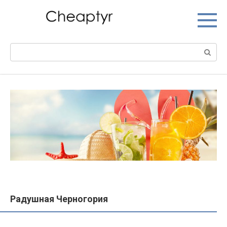
Перейти
к
контенту
Поиск:
Радушная Черногория