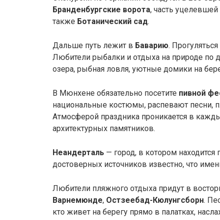
Бранденбургские ворота
, часть уцелевше
также
Ботанический сад
.
Дальше путь лежит в
Баварию
. Прогуляться
Любители рыбалки и отдыха на природе по 
озера, рыбная ловля, уютные домики на бере
В Мюнхене обязательно посетите
пивной фе
национальные костюмы, распевают песни, пл
Атмосферой праздника проникается в кажды
архитектурных памятников.
Неандерталь
— город, в котором находится
достоверных источников известно, что имен
Любители пляжного отдыха придут в востор
Варнемюнде
,
Остзеебад-Кюлунгсборн
. Пе
кто живет на берегу прямо в палатках, нас