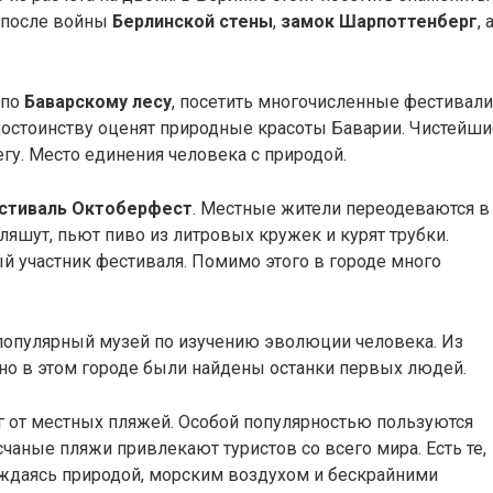
й после войны
Берлинской стены
,
замок Шарпоттенберг
, 
 по
Баварскому лесу
, посетить многочисленные фестивали
достоинству оценят природные красоты Баварии. Чистейши
гу. Место единения человека с природой.
стиваль Октоберфест
. Местные жители переодеваются в
яшут, пьют пиво из литровых кружек и курят трубки.
й участник фестиваля. Помимо этого в городе много
 популярный музей по изучению эволюции человека. Из
но в этом городе были найдены останки первых людей.
г от местных пляжей. Особой популярностью пользуются
счаные пляжи привлекают туристов со всего мира. Есть те,
лаждаясь природой, морским воздухом и бескрайними