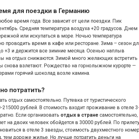
емя для поездки в Германию
бое время года. Все зависит от цели поездки. Пик
сентябрь. Средняя температура воздуха +20 градусов. Днем
бережной или искупаться в море. Ночью температура
но проводить время в кафе или ресторане. Зима – сезон дл
до +3 и держится все зимние месяца. Осенью наплыв
ены на отдых снижаются. Зимой много желающих встретить
ы снова взлетают. Рождество на горнолыжном курорте —
ерами горячий шоколад возле камина.
жно потратить?
ать отдых самостоятельно. Путевка от туристического
-215000 рублей. В стоимость входит проживание в отеле 3
обратно. Если организовать
отдых в стране
самостоятельно,
ет на двоих человек обойдется в 30000 рублей. По прилет
ановиться в отеле 3 звезды, стоимость двухместного номе
д, тем дороже жилье. Но лучше потратить деньги на