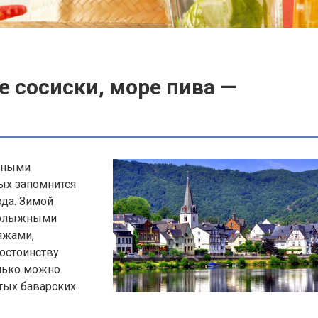
е сосиски, море пива —
урными
ых запомнится
ода. Зимой
рнолыжными
яжами,
остоинству
олько можно
итых баварских