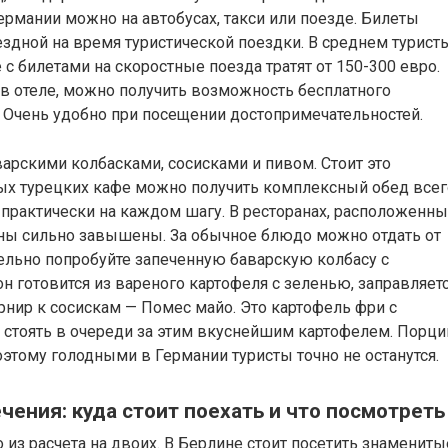
ермании можно на автобусах, такси или поезде. Билеты
здной на время туристической поездки. В среднем турист
 с билетами на скоростные поезда тратят от 150-300 евро.
 в отеле, можно получить возможность бесплатного
 Очень удобно при посещении достопримечательностей.
арскими колбасками, сосисками и пивом. Стоит это
ых турецких кафе можно получить комплексный обед всег
о практически на каждом шагу. В ресторанах, расположенны
ены сильно завышены. За обычное блюдо можно отдать от
тельно попробуйте запеченную баварскую колбасу с
он готовится из вареного картофеля с зеленью, заправляет
рнир к сосискам — Помес майо. Это картофель фри с
 стоять в очереди за этим вкуснейшим картофелем. Порци
оэтому голодными в Германии туристы точно не останутся.
ения: куда стоит поехать и что посмотреть
 из расчета на двоих. В Берлине стоит посетить знамениты