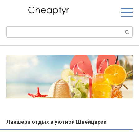
Перейти
к
контенту
Поиск:
Лакшери отдых в уютной Швейцарии