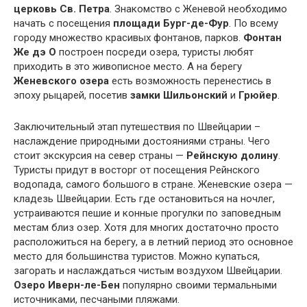
церковь Св. Петра
. Знакомство с Женевой необходимо
начать с посещения
площади Бург-де-Фур
. По всему
городу множество красивых фонтанов, парков.
Фонтан
Же дэ О
построен посреди озера, туристы любят
приходить в это живописное место. А на берегу
Женевского озера
есть возможность перенестись в
эпоху рыцарей, посетив
замки Шильонский
и
Грюйер
.
Заключительный этап путешествия по Швейцарии –
наслаждение природными достояниями страны. Чего
стоит экскурсия на север страны —
Рейнскую долину
.
Туристы придут в восторг от посещения Рейнского
водопада, самого большого в стране. Женевские озера —
кладезь Швейцарии. Есть где остановиться на ночлег,
устраиваются пешие и конные прогулки по заповедным
местам близ озер. Хотя для многих достаточно просто
расположиться на берегу, а в летний период это основное
место для большинства туристов. Можно купаться,
загорать и наслаждаться чистым воздухом Швейцарии.
Озеро Иверн-ле-Бен
популярно своими термальными
источниками, песчаными пляжами.