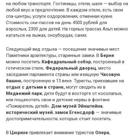
на любом транспорте. Гостиницы, отели, шале — выбор на
любой вкус и предпочтение. В каждом отеле, есть свои
спа-центры, услуги оздоровления, отменная кухня.
Стоимость ски-пассов на день 4500 рублей для
взрослых, 2300 для детей. На горных трассах Альп можно
кататься на лыжах, сноубордах, санях.
Следующий вид отдыха — посещение значимых мест.
Памятники архитектуры, старинные замки. В
Берне
можно посетить
Кафедральный собор
, построенный в
готическом стиле,
Федеральный дворец
, место
заседания парламента страны или изящную
Часовую
башню
, построенную в 13 веке. Туристы, приехавшие на
отдых с детьми в стране,
могут сводить их в
Медвежий парк
, дети будут в восторге от косолапых,
или пощекотать свои и детские нервы в фонтане
«Пожиратель детей».
Дом-музей Эйнштейна
,
исторический музей
,
замок Егенсдорф
— значимые
достопримечательности, которые стоит посетить.
В
Цюрихе
привлекает внимание туристов
Опера
,