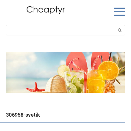
Перейти
к
контенту
Поиск:
306958-svetik